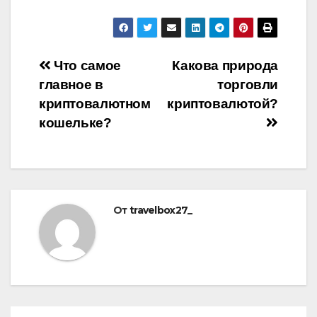
Навигация
Что самое
Какова природа
главное в
торговли
по
криптовалютном
криптовалютой?
записям
кошельке?
От
travelbox27_