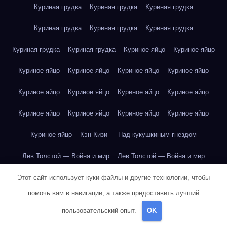
Куриная грудка
Куриная грудка
Куриная грудка
Куриная грудка
Куриная грудка
Куриная грудка
Куриная грудка
Куриная грудка
Куриное яйцо
Куриное яйцо
Куриное яйцо
Куриное яйцо
Куриное яйцо
Куриное яйцо
Куриное яйцо
Куриное яйцо
Куриное яйцо
Куриное яйцо
Куриное яйцо
Куриное яйцо
Куриное яйцо
Куриное яйцо
Куриное яйцо
Кэн Кизи — Над кукушкиным гнездом
Лев Толстой — Война и мир
Лев Толстой — Война и мир
Лев Толстой — Война и мир
Лев Толстой — Война и мир
Этот сайт использует куки-файлы и другие технологии, чтобы
помочь вам в навигации, а также предоставить лучший
Лев Толстой — Война и мир
Лев Толстой — Война и мир
пользовательский опыт.
OK
Лев Толстой — Война и мир
Лев Толстой — Война и мир