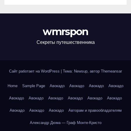
wmrspon
Секреты путешественника
Сайт работает на WordPress
|
Тема: Newsup, автор
Themeansar
Home
Sample Page
Авокадо
Авокадо
Авокадо
Авокадо
Авокадо
Авокадо
Авокадо
Авокадо
Авокадо
Авокадо
Авокадо
Авокадо
Авокадо
Авторам и правообладателям
Александр Дюма — Граф Монте-Кристо