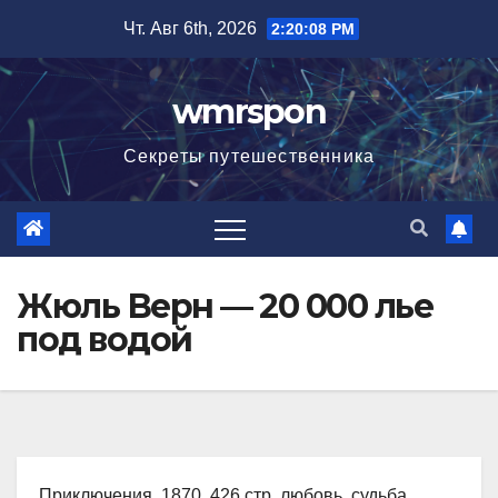
Перейти
Чт. Авг 6th, 2026
2:20:09 PM
к
содержимому
wmrspon
Секреты путешественника
Жюль Верн — 20 000 лье
под водой
Приключения, 1870, 426 стр. любовь, судьба,