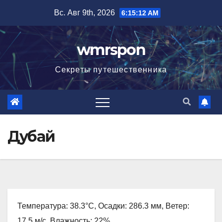
Перейти
Вс. Авг 9th, 2026
6:15:13 AM
к
содержимому
wmrspon
Секреты путешественника
Дубай
Температура: 38.3°C, Осадки: 286.3 мм, Ветер:
17.5 м/с, Влажность: 22%