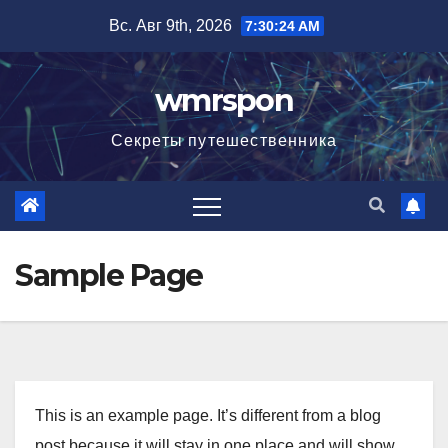
Перейти
Вс. Авг 9th, 2026
7:30:25 AM
к
содержимому
wmrspon
Секреты путешественника
Sample Page
This is an example page. It’s different from a blog
post because it will stay in one place and will show