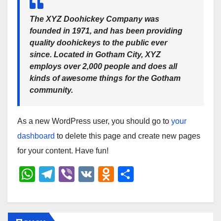
The XYZ Doohickey Company was
founded in 1971, and has been providing
quality doohickeys to the public ever
since. Located in Gotham City, XYZ
employs over 2,000 people and does all
kinds of awesome things for the Gotham
community.
As a new WordPress user, you should go to
your
dashboard
to delete this page and create new pages
for your content. Have fun!
W
T
Vi
V
O
О
h
el
b
K
d
тп
at
e
er
n
р