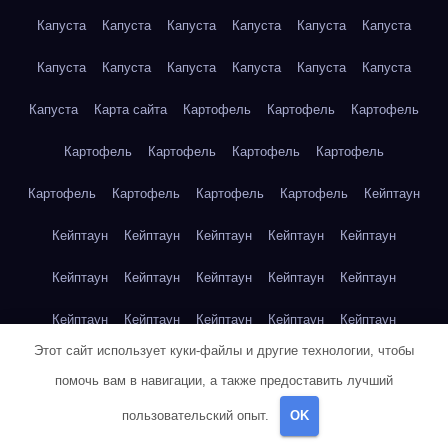
Капуста
Капуста
Капуста
Капуста
Капуста
Капуста
Капуста
Капуста
Капуста
Капуста
Капуста
Капуста
Капуста
Карта сайта
Картофель
Картофель
Картофель
Картофель
Картофель
Картофель
Картофель
Картофель
Картофель
Картофель
Картофель
Кейптаун
Кейптаун
Кейптаун
Кейптаун
Кейптаун
Кейптаун
Кейптаун
Кейптаун
Кейптаун
Кейптаун
Кейптаун
Кейптаун
Кейптаун
Кейптаун
Кейптаун
Кейптаун
Этот сайт использует куки-файлы и другие технологии, чтобы
Кейптаун
Кейптаун
Кейптаун
Кейптаун
Клубника
помочь вам в навигации, а также предоставить лучший
Клубника
Клубника
Клубника
Клубника
Клубника
пользовательский опыт.
OK
Клубника
Клубника
Клубника
Клубника
Клубника