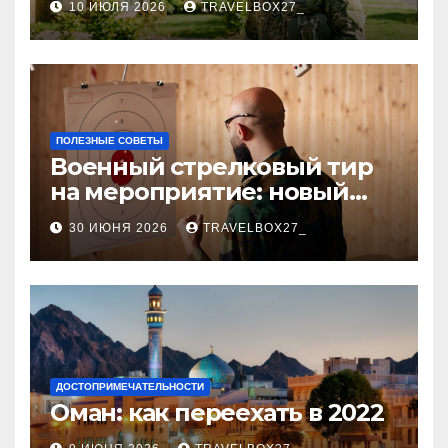
10 ИЮЛЯ 2026
TRAVELBOX27_
аккредитованных банков
ПОЛЕЗНЫЕ СОВЕТЫ
Военный стрелковый тир
на мероприятие: новый
уровень праздника и
30 ИЮНЯ 2026
TRAVELBOX27_
командного духа
ДОСТОПРИМЕЧАТЕЛЬНОСТИ
Оман: как переехать в 2022