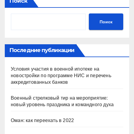
s
gr
o
а
Поиск
A
a
kl
в
p
m
a
и
Поиск
p
ss
ть
ni
ki
Последние публикации
Условия участия в военной ипотеке на
новостройки по программе НИС и перечень
аккредитованных банков
Военный стрелковый тир на мероприятие:
новый уровень праздника и командного духа
Оман: как переехать в 2022