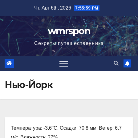
Перейти
Чт. Авг 6th, 2026
7:56:00 PM
к
содержимому
wmrspon
Секреты путешественника
Нью-Йорк
Температура: -3.6°C, Осадки: 70.8 мм, Ветер: 6.7
м/с, Влажность: 27%