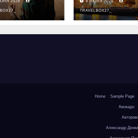
ИЮНЯ 2026
9 ИЮНЯ 2026
ый уровень
здника и
BOX27_
TRAVELBOX27_
андного духа
Home
Sample Page
Авокадо
Авторам
Александр Дюма