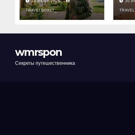
10 ИЮЛЯ 2026
30 
программе НИС и
нов
перечень
TRAVELBOX27_
пра
TRAVEL
аккредитованных
ком
банков
wmrspon
Секреты путешественника