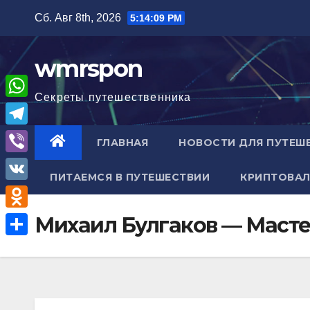
Перейти
Сб. Авг 8th, 2026
5:14:10 PM
к
содержимому
wmrspon
Секреты путешественника
W
h
T
ГЛАВНАЯ
НОВОСТИ ДЛЯ ПУТЕШ
a
e
V
t
ПИТАЕМСЯ В ПУТЕШЕСТВИИ
КРИПТОВАЛ
l
i
V
s
e
b
K
A
O
Михаил Булгаков — Масте
g
e
p
d
r
О
r
p
n
a
т
o
m
п
k