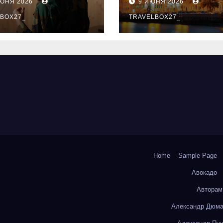
ИЮНЯ 2026
9 ИЮНЯ 2026
ый уровень
здника и
BOX27_
TRAVELBOX27_
андного духа
Home
Sample Page
Авокадо
Авторам
Александр Дюма