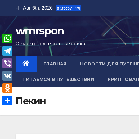
Перейти
Чт. Авг 6th, 2026
8:35:58 PM
к
содержимому
wmrspon
Секреты путешественника
W
h
T
ГЛАВНАЯ
НОВОСТИ ДЛЯ ПУТЕШ
a
e
V
t
ПИТАЕМСЯ В ПУТЕШЕСТВИИ
КРИПТОВАЛ
l
i
V
s
e
b
K
A
O
Пекин
g
e
p
d
r
О
r
p
n
a
т
o
m
п
k