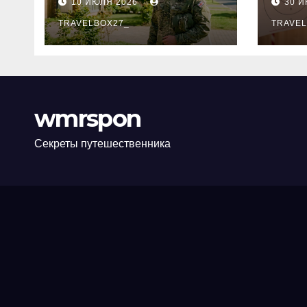
10 ИЮЛЯ 2026
30 
программе НИС и
нов
перечень
TRAVELBOX27_
пра
TRAVEL
аккредитованных
ком
банков
wmrspon
Секреты путешественника