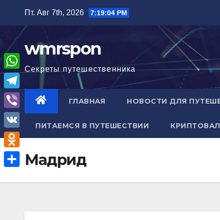
Перейти
Пт. Авг 7th, 2026
7:19:05 PM
к
содержимому
wmrspon
Секреты путешественника
W
h
T
ГЛАВНАЯ
НОВОСТИ ДЛЯ ПУТЕШ
a
e
V
t
ПИТАЕМСЯ В ПУТЕШЕСТВИИ
КРИПТОВАЛ
l
i
V
s
e
b
K
A
O
Мадрид
g
e
p
d
r
О
r
p
n
a
т
o
m
п
k