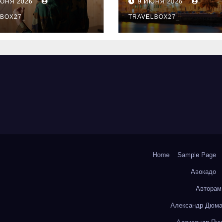
ИЮНЯ 2026
9 ИЮНЯ 2026
ый уровень
здника и
BOX27_
TRAVELBOX27_
андного духа
Home
Sample Page
Авокадо
Авторам
Александр Дюма