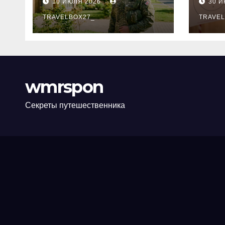
10 ИЮЛЯ 2026
30 
программе НИС и
нов
перечень
TRAVELBOX27_
пра
TRAVEL
аккредитованных
ком
банков
wmrspon
Секреты путешественника