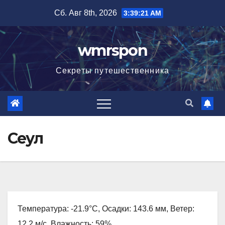
Перейти
Сб. Авг 8th, 2026
3:39:22 AM
к
содержимому
wmrspon
Секреты путешественника
Сеул
Температура: -21.9°C, Осадки: 143.6 мм, Ветер:
12.2 м/с, Влажность: 59%