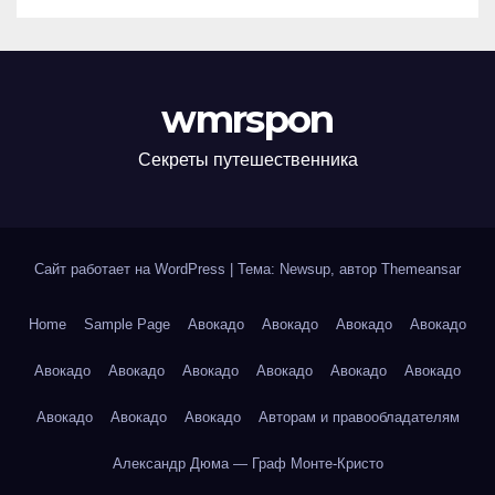
wmrspon
Секреты путешественника
Сайт работает на WordPress
|
Тема: Newsup, автор
Themeansar
Home
Sample Page
Авокадо
Авокадо
Авокадо
Авокадо
Авокадо
Авокадо
Авокадо
Авокадо
Авокадо
Авокадо
Авокадо
Авокадо
Авокадо
Авторам и правообладателям
Александр Дюма — Граф Монте-Кристо