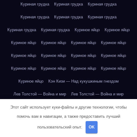
Куриная грудка
Куриная грудка
Куриная грудка
Куриная грудка
Куриная грудка
Куриная грудка
Куриная грудка
Куриная грудка
Куриное яйцо
Куриное яйцо
Куриное яйцо
Куриное яйцо
Куриное яйцо
Куриное яйцо
Куриное яйцо
Куриное яйцо
Куриное яйцо
Куриное яйцо
Куриное яйцо
Куриное яйцо
Куриное яйцо
Куриное яйцо
Куриное яйцо
Кэн Кизи — Над кукушкиным гнездом
Лев Толстой — Война и мир
Лев Толстой — Война и мир
Лев Толстой — Война и мир
Лев Толстой — Война и мир
Этот сайт использует куки-файлы и другие технологии, чтобы
помочь вам в навигации, а также предоставить лучший
Лев Толстой — Война и мир
Лев Толстой — Война и мир
пользовательский опыт.
OK
Лев Толстой — Война и мир
Лев Толстой — Война и мир