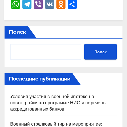
W
T
Vi
V
O
О
h
el
b
K
d
тп
at
e
er
n
р
s
gr
o
а
Поиск
A
a
kl
в
p
m
a
и
Поиск
p
ss
ть
ni
ki
Последние публикации
Условия участия в военной ипотеке на
новостройки по программе НИС и перечень
аккредитованных банков
Военный стрелковый тир на мероприятие: