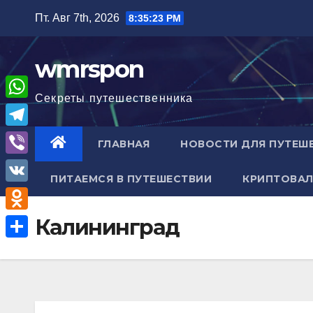
Перейти
Пт. Авг 7th, 2026
8:35:24 PM
к
содержимому
wmrspon
Секреты путешественника
W
h
T
ГЛАВНАЯ
НОВОСТИ ДЛЯ ПУТЕШ
a
e
V
t
ПИТАЕМСЯ В ПУТЕШЕСТВИИ
КРИПТОВАЛ
l
i
V
s
e
b
K
A
O
Калининград
g
e
p
d
r
О
r
p
n
a
т
o
m
п
k