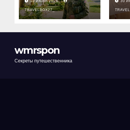
10 ИЮЛЯ 2026
30 
программе НИС и
нов
перечень
TRAVELBOX27_
пра
TRAVEL
аккредитованных
ком
банков
wmrspon
Секреты путешественника