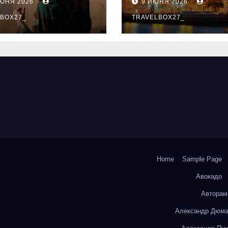
ИЮНЯ 2026
9 ИЮНЯ 2026
ый уровень
здника и
BOX27_
TRAVELBOX27_
андного духа
Home
Sample Page
Авокадо
Авторам
Александр Дюма