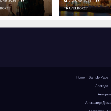
ИЮНЯ 2026
9 ИЮНЯ 2026
ый уровень
здника и
BOX27_
TRAVELBOX27_
андного духа
Home
Sample Page
Авокадо
Авторам
Александр Дюма