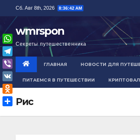
Перейти
Сб. Авг 8th, 2026
8:36:43 AM
к
содержимому
wmrspon
Секреты путешественника
W
h
T
ГЛАВНАЯ
НОВОСТИ ДЛЯ ПУТЕШ
a
e
V
t
ПИТАЕМСЯ В ПУТЕШЕСТВИИ
КРИПТОВАЛ
l
i
V
s
e
b
K
A
O
Рис
g
e
p
d
r
О
r
p
n
a
т
o
m
п
k