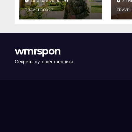
10 ИЮЛЯ 2026
30 
программе НИС и
нов
перечень
TRAVELBOX27_
пра
TRAVEL
аккредитованных
ком
банков
wmrspon
Секреты путешественника