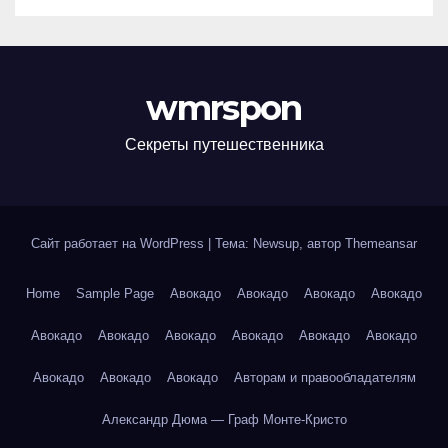
wmrspon
Секреты путешественника
Сайт работает на WordPress
|
Тема: Newsup, автор
Themeansar
Home
Sample Page
Авокадо
Авокадо
Авокадо
Авокадо
Авокадо
Авокадо
Авокадо
Авокадо
Авокадо
Авокадо
Авокадо
Авокадо
Авокадо
Авторам и правообладателям
Александр Дюма — Граф Монте-Кристо