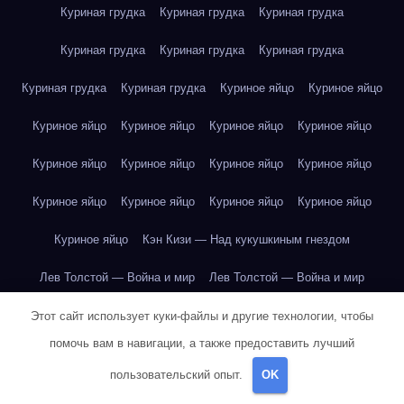
Куриная грудка
Куриная грудка
Куриная грудка
Куриная грудка
Куриная грудка
Куриная грудка
Куриная грудка
Куриная грудка
Куриное яйцо
Куриное яйцо
Куриное яйцо
Куриное яйцо
Куриное яйцо
Куриное яйцо
Куриное яйцо
Куриное яйцо
Куриное яйцо
Куриное яйцо
Куриное яйцо
Куриное яйцо
Куриное яйцо
Куриное яйцо
Куриное яйцо
Кэн Кизи — Над кукушкиным гнездом
Лев Толстой — Война и мир
Лев Толстой — Война и мир
Лев Толстой — Война и мир
Лев Толстой — Война и мир
Этот сайт использует куки-файлы и другие технологии, чтобы
помочь вам в навигации, а также предоставить лучший
Лев Толстой — Война и мир
Лев Толстой — Война и мир
пользовательский опыт.
OK
Лев Толстой — Война и мир
Лев Толстой — Война и мир