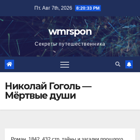
Перейти
Пт. Авг 7th, 2026
8:20:34 PM
к
содержимому
wmrspon
Секреты путешественника
Николай Гоголь —
Мёртвые души
Роман, 1842, 432 стр. тайны и загадки прошлого