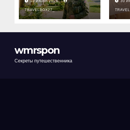
10 ИЮЛЯ 2026
30 
программе НИС и
нов
перечень
TRAVELBOX27_
пра
TRAVEL
аккредитованных
ком
банков
wmrspon
Секреты путешественника