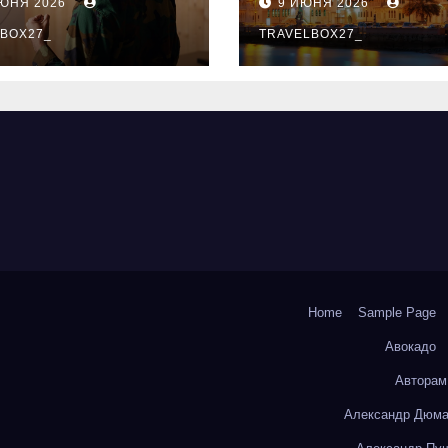
ИЮНЯ 2026
9 ИЮНЯ 2026
ый уровень
здника и
BOX27_
TRAVELBOX27_
андного духа
Home
Sample Page
Авокадо
Авторам
Александр Дюма