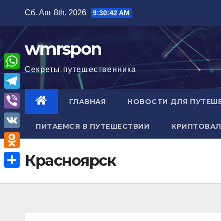
Перейти
Сб. Авг 8th, 2026
9:30:43 AM
к
содержимому
wmrspon
Секреты путешественника
W
h
T
ГЛАВНАЯ
НОВОСТИ ДЛЯ ПУТЕШ
a
e
V
t
ПИТАЕМСЯ В ПУТЕШЕСТВИИ
КРИПТОВАЛ
l
i
V
s
e
b
K
A
O
Красноярск
g
e
p
d
r
О
r
p
n
a
т
o
m
п
k