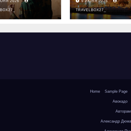
ИЮНЯ 2026
9 ИЮНЯ 2026
ый уровень
здника и
BOX27_
TRAVELBOX27_
андного духа
Home
Sample Page
Авокадо
Авторам
Александр Дюма