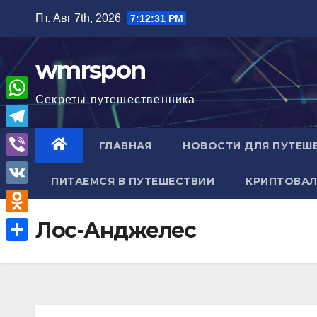
Перейти
Пт. Авг 7th, 2026
7:12:32 PM
к
содержимому
wmrspon
Секреты путешественника
W
h
T
ГЛАВНАЯ
НОВОСТИ ДЛЯ ПУТЕШ
a
e
V
t
ПИТАЕМСЯ В ПУТЕШЕСТВИИ
КРИПТОВАЛ
l
i
V
s
e
b
K
A
O
Лос-Анджелес
g
e
p
d
r
О
r
p
n
a
т
o
m
п
k