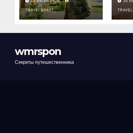
10 ИЮЛЯ 2026
30 
программе НИС и
нов
перечень
TRAVELBOX27_
пра
TRAVEL
аккредитованных
ком
банков
wmrspon
Секреты путешественника