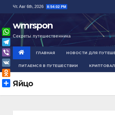
Перейти
Чт. Авг 6th, 2026
8:54:03 PM
к
содержимому
wmrspon
Секреты путешественника
W
h
T
ГЛАВНАЯ
НОВОСТИ ДЛЯ ПУТЕШ
a
e
V
t
ПИТАЕМСЯ В ПУТЕШЕСТВИИ
КРИПТОВАЛ
l
i
V
s
e
b
K
A
O
Яйцо
g
e
p
d
r
О
r
p
n
a
т
o
m
п
k