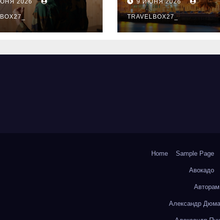
ИЮНЯ 2026
9 ИЮНЯ 2026
ый уровень
здника и
BOX27_
TRAVELBOX27_
андного духа
Home
Sample Page
Авокадо
Авторам
Александр Дюма