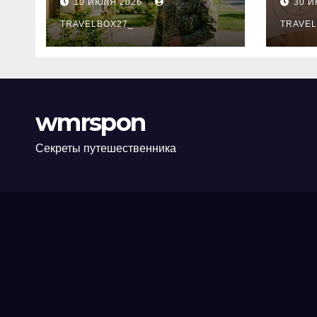
10 ИЮЛЯ 2026
30 
программе НИС и
нов
перечень
TRAVELBOX27_
пра
TRAVEL
аккредитованных
ком
банков
wmrspon
Секреты путешественника