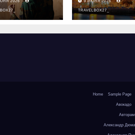
ИЮНЯ 2026
9 ИЮНЯ 2026
ый уровень
здника и
BOX27_
TRAVELBOX27_
андного духа
Home
Sample Page
Авокадо
Авторам
Александр Дюма