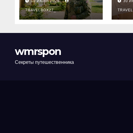
10 ИЮЛЯ 2026
30 
программе НИС и
нов
перечень
TRAVELBOX27_
пра
TRAVEL
аккредитованных
ком
банков
wmrspon
Секреты путешественника