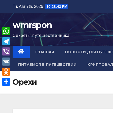
Перейти
Пт. Авг 7th, 2026
10:28:44 PM
к
содержимому
wmrspon
Секреты путешественника
W
h
T
ГЛАВНАЯ
НОВОСТИ ДЛЯ ПУТЕШ
a
e
V
t
ПИТАЕМСЯ В ПУТЕШЕСТВИИ
КРИПТОВАЛ
l
i
V
s
e
b
K
A
O
Орехи
g
e
p
d
r
О
r
p
n
a
т
o
m
п
k