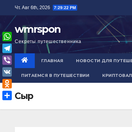
Перейти
Чт. Авг 6th, 2026
7:29:23 PM
к
содержимому
wmrspon
Секреты путешественника
W
h
T
ГЛАВНАЯ
НОВОСТИ ДЛЯ ПУТЕШ
a
e
V
t
ПИТАЕМСЯ В ПУТЕШЕСТВИИ
КРИПТОВАЛ
l
i
V
s
e
b
K
A
O
Сыр
g
e
p
d
r
О
r
p
n
a
т
o
m
п
k