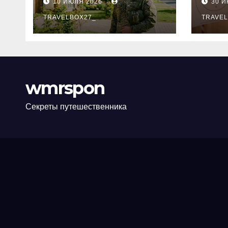
10 ИЮЛЯ 2026
30 
программе НИС и
нов
перечень
TRAVELBOX27_
пра
TRAVEL
аккредитованных
ком
банков
wmrspon
Секреты путешественника