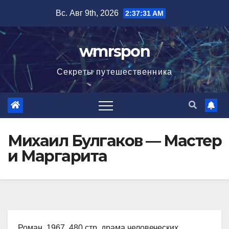
Перейти
Вс. Авг 9th, 2026
2:37:32 AM
к
содержимому
wmrspon
Секреты путешественника
Михаил Булгаков — Мастер
и Маргарита
Роман, 1967, 480 стр. драма человеческих