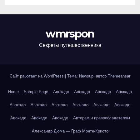
wmrspon
Секреты путешественника
Сайт работает на WordPress
|
Тема: Newsup, автор
Themeansar
Home
Sample Page
Авокадо
Авокадо
Авокадо
Авокадо
Авокадо
Авокадо
Авокадо
Авокадо
Авокадо
Авокадо
Авокадо
Авокадо
Авокадо
Авторам и правообладателям
Александр Дюма — Граф Монте-Кристо