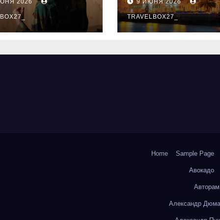
ИЮНЯ 2026
9 ИЮНЯ 2026
ый уровень
здника и
BOX27_
TRAVELBOX27_
андного духа
Home
Sample Page
Авокадо
Авторам
Александр Дюма