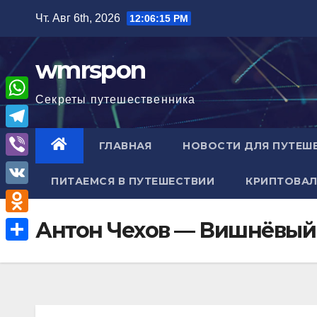
Перейти
Чт. Авг 6th, 2026
12:06:16 PM
к
содержимому
wmrspon
Секреты путешественника
W
h
T
ГЛАВНАЯ
НОВОСТИ ДЛЯ ПУТЕШ
a
e
V
t
ПИТАЕМСЯ В ПУТЕШЕСТВИИ
КРИПТОВАЛ
l
i
V
s
e
b
K
A
O
Антон Чехов — Вишнёвый
g
e
p
d
r
О
r
p
n
a
т
o
m
п
k