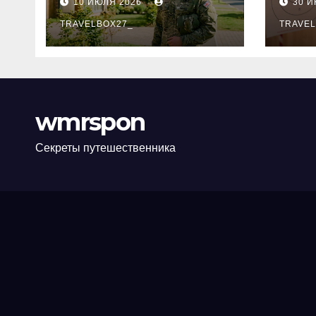
10 ИЮЛЯ 2026
30 
программе НИС и
нов
перечень
TRAVELBOX27_
пра
TRAVEL
аккредитованных
ком
банков
wmrspon
Секреты путешественника