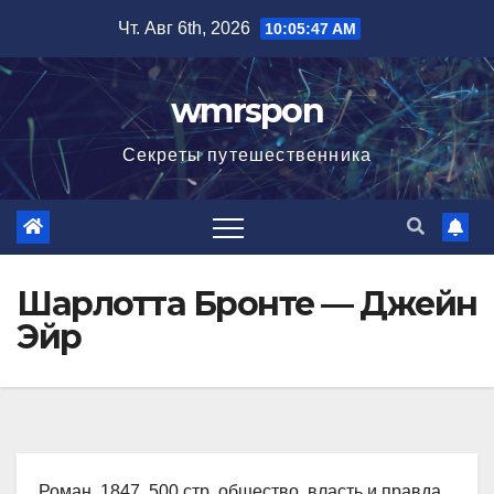
Перейти
Чт. Авг 6th, 2026
10:05:48 AM
к
содержимому
wmrspon
Секреты путешественника
Шарлотта Бронте — Джейн
Эйр
Роман, 1847, 500 стр. общество, власть и правда