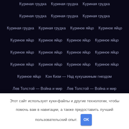
Куриная грудка
Куриная грудка
Куриная грудка
Куриная грудка
Куриная грудка
Куриная грудка
Куриная грудка
Куриная грудка
Куриное яйцо
Куриное яйцо
Куриное яйцо
Куриное яйцо
Куриное яйцо
Куриное яйцо
Куриное яйцо
Куриное яйцо
Куриное яйцо
Куриное яйцо
Куриное яйцо
Куриное яйцо
Куриное яйцо
Куриное яйцо
Куриное яйцо
Кэн Кизи — Над кукушкиным гнездом
Лев Толстой — Война и мир
Лев Толстой — Война и мир
Лев Толстой — Война и мир
Лев Толстой — Война и мир
Этот сайт использует куки-файлы и другие технологии, чтобы
помочь вам в навигации, а также предоставить лучший
Лев Толстой — Война и мир
Лев Толстой — Война и мир
пользовательский опыт.
OK
Лев Толстой — Война и мир
Лев Толстой — Война и мир