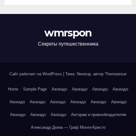
wmrspon
Секреты путешественника
Сайт работает на WordPress
|
Тема: Newsup, автор
Themeansar
Home
Sample Page
Авокадо
Авокадо
Авокадо
Авокадо
Авокадо
Авокадо
Авокадо
Авокадо
Авокадо
Авокадо
Авокадо
Авокадо
Авокадо
Авторам и правообладателям
Александр Дюма — Граф Монте-Кристо