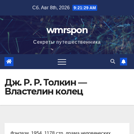
Перейти
Сб. Авг 8th, 2026
9:21:30 AM
к
содержимому
wmrspon
Секреты путешественника
Дж. Р. Р. Толкин —
Властелин колец
Фэнтези, 1954, 1178 стр. драма человеческих