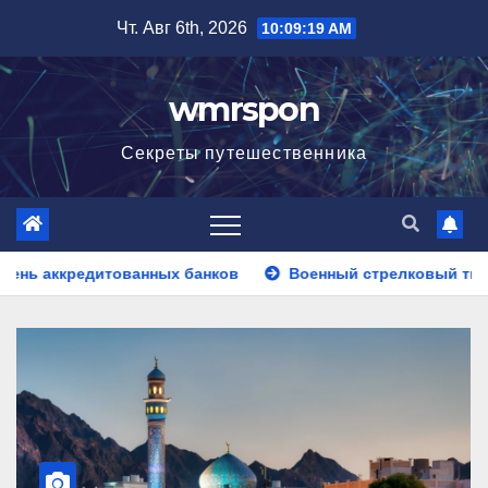
Перейти
Чт. Авг 6th, 2026
10:09:21 AM
к
содержимому
wmrspon
Секреты путешественника
 банков
Военный стрелковый тир на мероприятие: новый