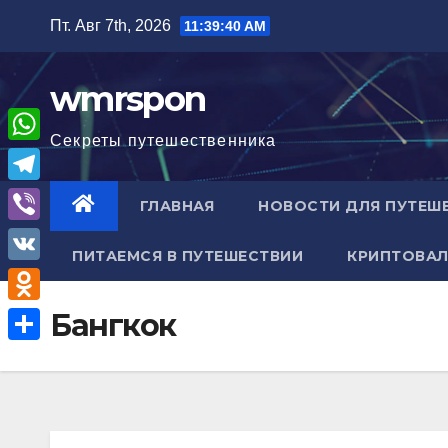
Перейти
Пт. Авг 7th, 2026
11:39:41 AM
к
содержимому
wmrspon
Секреты путешественника
W
h
T
ГЛАВНАЯ
НОВОСТИ ДЛЯ ПУТЕШ
a
e
V
t
ПИТАЕМСЯ В ПУТЕШЕСТВИИ
КРИПТОВАЛ
l
i
V
s
e
b
K
A
O
Бангкок
g
e
p
d
r
О
r
p
n
a
т
o
m
п
k