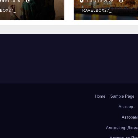
ИЮНЯ 2026
9 ИЮНЯ 2026
ый уровень
здника и
BOX27_
TRAVELBOX27_
андного духа
Home
Sample Page
Авокадо
Авторам
Александр Дюма