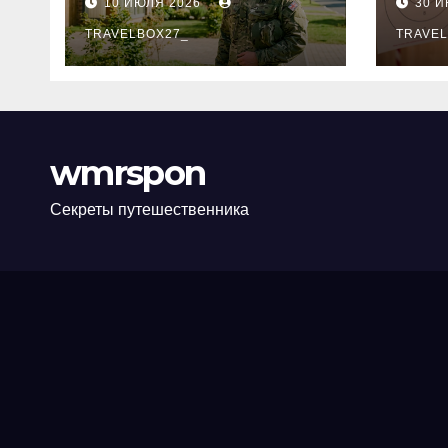
10 ИЮЛЯ 2026
30 
программе НИС и
нов
перечень
TRAVELBOX27_
пра
TRAVEL
аккредитованных
ком
банков
wmrspon
Секреты путешественника