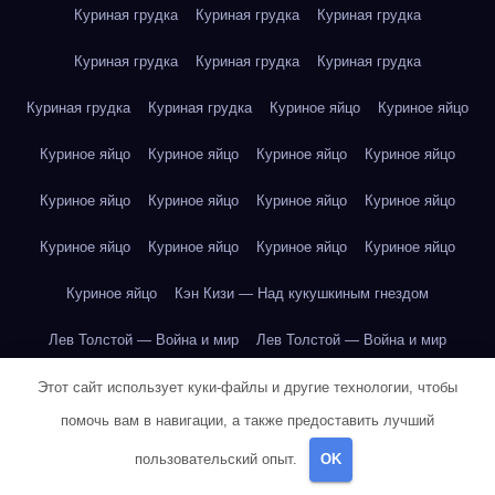
Куриная грудка
Куриная грудка
Куриная грудка
Куриная грудка
Куриная грудка
Куриная грудка
Куриная грудка
Куриная грудка
Куриное яйцо
Куриное яйцо
Куриное яйцо
Куриное яйцо
Куриное яйцо
Куриное яйцо
Куриное яйцо
Куриное яйцо
Куриное яйцо
Куриное яйцо
Куриное яйцо
Куриное яйцо
Куриное яйцо
Куриное яйцо
Куриное яйцо
Кэн Кизи — Над кукушкиным гнездом
Лев Толстой — Война и мир
Лев Толстой — Война и мир
Лев Толстой — Война и мир
Лев Толстой — Война и мир
Этот сайт использует куки-файлы и другие технологии, чтобы
помочь вам в навигации, а также предоставить лучший
Лев Толстой — Война и мир
Лев Толстой — Война и мир
пользовательский опыт.
OK
Лев Толстой — Война и мир
Лев Толстой — Война и мир