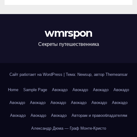
wmrspon
Секреты путешественника
Сайт работает на WordPress
|
Тема: Newsup, автор
Themeansar
Home
Sample Page
Авокадо
Авокадо
Авокадо
Авокадо
Авокадо
Авокадо
Авокадо
Авокадо
Авокадо
Авокадо
Авокадо
Авокадо
Авокадо
Авторам и правообладателям
Александр Дюма — Граф Монте-Кристо