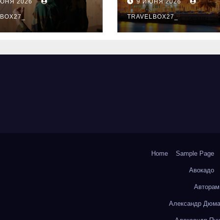
ИЮНЯ 2026
9 ИЮНЯ 2026
ый уровень
здника и
BOX27_
TRAVELBOX27_
андного духа
Home
Sample Page
Авокадо
Авторам
Александр Дюма