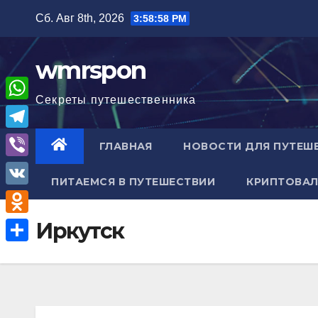
Перейти
Сб. Авг 8th, 2026
3:58:59 PM
к
содержимому
wmrspon
Секреты путешественника
W
h
T
ГЛАВНАЯ
НОВОСТИ ДЛЯ ПУТЕШ
a
e
V
t
ПИТАЕМСЯ В ПУТЕШЕСТВИИ
КРИПТОВАЛ
l
i
V
s
e
b
K
A
O
Иркутск
g
e
p
d
r
О
r
p
n
a
т
o
m
п
k