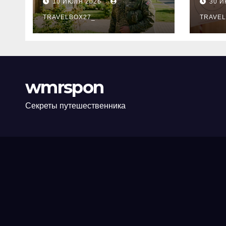
10 ИЮЛЯ 2026
30 
программе НИС и
нов
перечень
TRAVELBOX27_
пра
TRAVEL
аккредитованных
ком
банков
wmrspon
Секреты путешественника