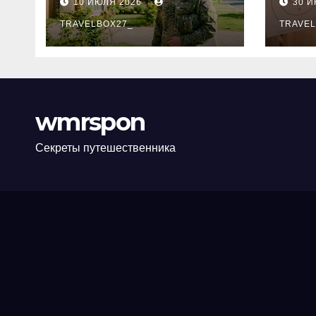
10 ИЮЛЯ 2026
30 
программе НИС и
нов
перечень
TRAVELBOX27_
пра
TRAVEL
аккредитованных
ком
банков
wmrspon
Секреты путешественника