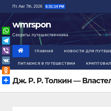
Перейти
Пт. Авг 7th, 2026
6:31:15 PM
к
содержимому
wmrspon
Секреты путешественника
W
h
T
ГЛАВНАЯ
НОВОСТИ ДЛЯ ПУТЕШ
a
e
V
t
ПИТАЕМСЯ В ПУТЕШЕСТВИИ
КРИПТОВАЛ
l
i
V
s
e
b
K
A
O
Дж. Р. Р. Толкин — Власт
g
e
p
d
r
О
r
p
n
a
т
o
m
п
k