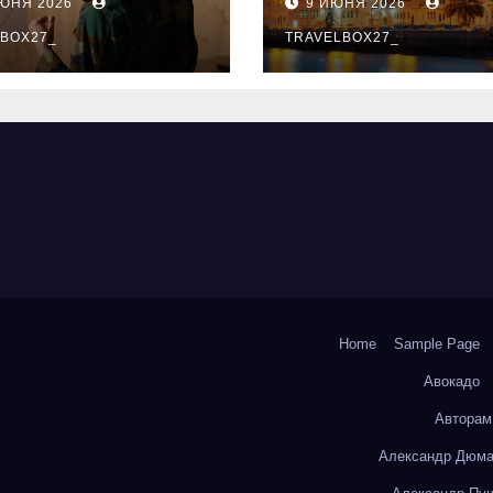
ИЮНЯ 2026
9 ИЮНЯ 2026
ый уровень
здника и
BOX27_
TRAVELBOX27_
андного духа
Home
Sample Page
Авокадо
Авторам
Александр Дюма