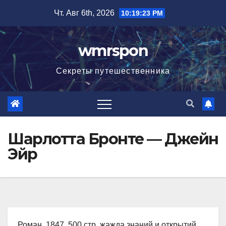
Перейти
Чт. Авг 6th, 2026
10:19:24 PM
к
содержимому
wmrspon
Секреты путешественника
Шарлотта Бронте — Джейн
Эйр
Роман, 1847, 500 стр. жажда знаний и открытий