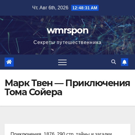
Перейти
Чт. Авг 6th, 2026
12:48:32 AM
к
содержимому
wmrspon
Секреты путешественника
Марк Твен — Приключения
Тома Сойера
Приключения, 1876, 290 стр. тайны и загадки