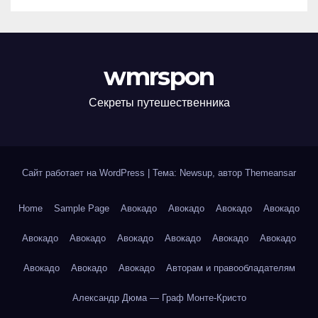
wmrspon
Секреты путешественника
Сайт работает на WordPress
|
Тема: Newsup, автор
Themeansar
Home
Sample Page
Авокадо
Авокадо
Авокадо
Авокадо
Авокадо
Авокадо
Авокадо
Авокадо
Авокадо
Авокадо
Авокадо
Авокадо
Авокадо
Авторам и правообладателям
Александр Дюма — Граф Монте-Кристо