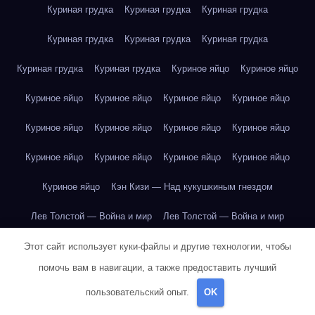
Куриная грудка
Куриная грудка
Куриная грудка
Куриная грудка
Куриная грудка
Куриная грудка
Куриная грудка
Куриная грудка
Куриное яйцо
Куриное яйцо
Куриное яйцо
Куриное яйцо
Куриное яйцо
Куриное яйцо
Куриное яйцо
Куриное яйцо
Куриное яйцо
Куриное яйцо
Куриное яйцо
Куриное яйцо
Куриное яйцо
Куриное яйцо
Куриное яйцо
Кэн Кизи — Над кукушкиным гнездом
Лев Толстой — Война и мир
Лев Толстой — Война и мир
Лев Толстой — Война и мир
Лев Толстой — Война и мир
Этот сайт использует куки-файлы и другие технологии, чтобы
помочь вам в навигации, а также предоставить лучший
Лев Толстой — Война и мир
Лев Толстой — Война и мир
пользовательский опыт.
OK
Лев Толстой — Война и мир
Лев Толстой — Война и мир