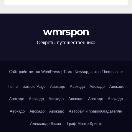
wmrspon
Секреты путешественника
Сайт работает на WordPress
|
Тема: Newsup, автор
Themeansar
Home
Sample Page
Авокадо
Авокадо
Авокадо
Авокадо
Авокадо
Авокадо
Авокадо
Авокадо
Авокадо
Авокадо
Авокадо
Авокадо
Авокадо
Авторам и правообладателям
Александр Дюма — Граф Монте-Кристо