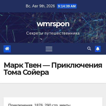
Перейти
Вс. Авг 9th, 2026
9:14:40 AM
к
содержимому
wmrspon
Секреты путешественника
Марк Твен — Приключения
Тома Сойера
Приключения, 1876, 290 стр. мечты,