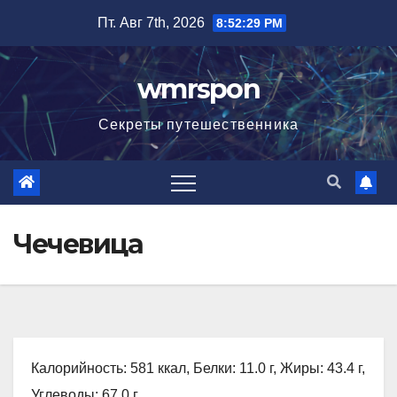
Перейти
Пт. Авг 7th, 2026
8:52:30 PM
к
содержимому
wmrspon
Секреты путешественника
Чечевица
Калорийность: 581 ккал, Белки: 11.0 г, Жиры: 43.4 г,
Углеводы: 67.0 г