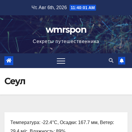
Перейти
Чт. Авг 6th, 2026
11:40:02 AM
к
содержимому
wmrspon
Секреты путешественника
Сеул
Температура: -22.4°C, Осадки: 167.7 мм, Ветер:
29.4 м/с, Влажность: 89%