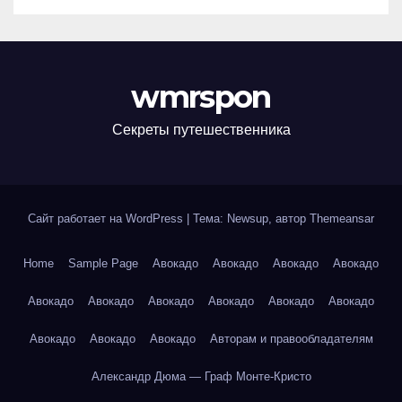
wmrspon
Секреты путешественника
Сайт работает на WordPress
|
Тема: Newsup, автор
Themeansar
Home
Sample Page
Авокадо
Авокадо
Авокадо
Авокадо
Авокадо
Авокадо
Авокадо
Авокадо
Авокадо
Авокадо
Авокадо
Авокадо
Авокадо
Авторам и правообладателям
Александр Дюма — Граф Монте-Кристо