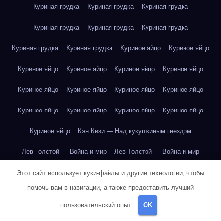
Куриная грудка
Куриная грудка
Куриная грудка
Куриная грудка
Куриная грудка
Куриная грудка
Куриная грудка
Куриная грудка
Куриное яйцо
Куриное яйцо
Куриное яйцо
Куриное яйцо
Куриное яйцо
Куриное яйцо
Куриное яйцо
Куриное яйцо
Куриное яйцо
Куриное яйцо
Куриное яйцо
Куриное яйцо
Куриное яйцо
Куриное яйцо
Куриное яйцо
Кэн Кизи — Над кукушкиным гнездом
Лев Толстой — Война и мир
Лев Толстой — Война и мир
Лев Толстой — Война и мир
Лев Толстой — Война и мир
Этот сайт использует куки-файлы и другие технологии, чтобы
помочь вам в навигации, а также предоставить лучший
Лев Толстой — Война и мир
Лев Толстой — Война и мир
пользовательский опыт.
OK
Лев Толстой — Война и мир
Лев Толстой — Война и мир