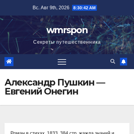
Перейти
Вс. Авг 9th, 2026
8:30:43 AM
к
содержимому
wmrspon
Секреты путешественника
Александр Пушкин —
Евгений Онегин
Роман в стихах, 1833, 384 стр. жажда знаний и