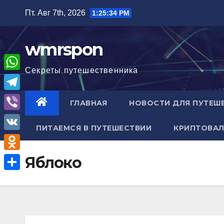
Перейти
Пт. Авг 7th, 2026
1:25:35 PM
к
содержимому
wmrspon
Секреты путешественника
W
h
T
ГЛАВНАЯ
НОВОСТИ ДЛЯ ПУТЕШ
a
e
V
t
ПИТАЕМСЯ В ПУТЕШЕСТВИИ
КРИПТОВАЛ
l
i
V
s
e
b
K
A
O
Яблоко
g
e
p
d
r
О
r
p
n
a
т
o
m
п
k