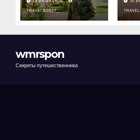
10 ИЮЛЯ 2026
30 
программе НИС и
нов
перечень
TRAVELBOX27_
пра
TRAVEL
аккредитованных
ком
банков
wmrspon
Секреты путешественника