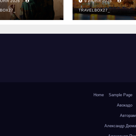
ИЮНЯ 2026
9 ИЮНЯ 2026
ый уровень
здника и
BOX27_
TRAVELBOX27_
андного духа
Home
Sample Page
Авокадо
Авторам
Александр Дюма