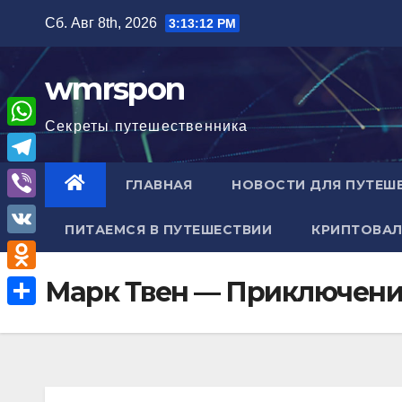
Перейти
Сб. Авг 8th, 2026
3:13:13 PM
к
содержимому
wmrspon
Секреты путешественника
W
h
T
ГЛАВНАЯ
НОВОСТИ ДЛЯ ПУТЕШ
a
e
V
t
ПИТАЕМСЯ В ПУТЕШЕСТВИИ
КРИПТОВАЛ
l
i
V
s
e
b
K
A
O
Марк Твен — Приключени
g
e
p
d
r
О
r
p
n
a
т
o
m
п
k