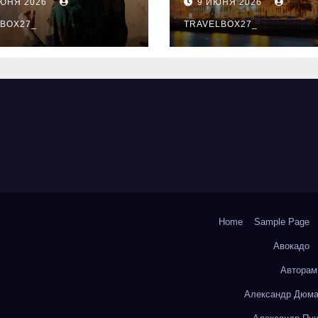
ИЮНЯ 2026
9 ИЮНЯ 2026
ый уровень
здника и
BOX27_
TRAVELBOX27_
андного духа
Home
Sample Page
Авокадо
Авторам
Александр Дюма