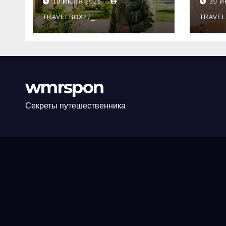
10 ИЮЛЯ 2026
30 
программе НИС и
нов
перечень
TRAVELBOX27_
пра
TRAVEL
аккредитованных
ком
банков
wmrspon
Секреты путешественника