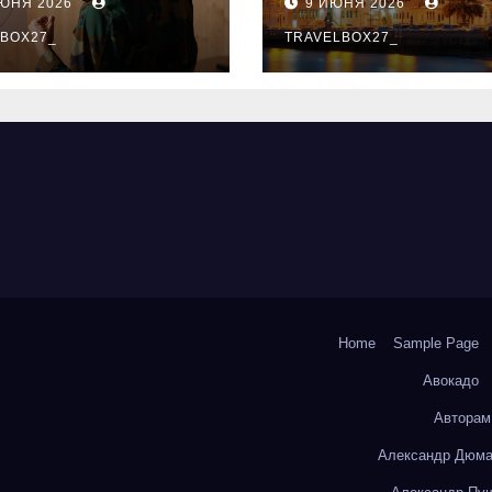
ИЮНЯ 2026
9 ИЮНЯ 2026
ый уровень
здника и
BOX27_
TRAVELBOX27_
андного духа
Home
Sample Page
Авокадо
Авторам
Александр Дюма