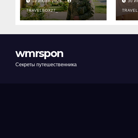
10 ИЮЛЯ 2026
30 
программе НИС и
нов
перечень
TRAVELBOX27_
пра
TRAVEL
аккредитованных
ком
банков
wmrspon
Секреты путешественника