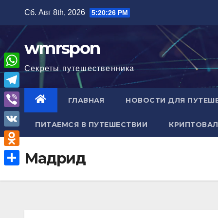
Перейти
Сб. Авг 8th, 2026
5:20:27 PM
к
содержимому
wmrspon
Секреты путешественника
W
h
T
ГЛАВНАЯ
НОВОСТИ ДЛЯ ПУТЕШ
a
e
V
t
ПИТАЕМСЯ В ПУТЕШЕСТВИИ
КРИПТОВАЛ
l
i
V
s
e
b
K
A
O
Мадрид
g
e
p
d
r
О
r
p
n
a
т
o
m
п
k