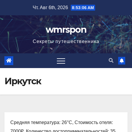
Перейти
Чт. Авг 6th, 2026
8:53:07 AM
к
содержимому
wmrspon
Секреты путешественника
Иркутск
Средняя температура: 26°C, Стоимость отеля:
7000₽, Количество достопримечательностей: 35,