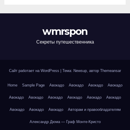
wmrspon
Секреты путешественника
Сайт работает на WordPress
|
Тема: Newsup, автор
Themeansar
Home
Sample Page
Авокадо
Авокадо
Авокадо
Авокадо
Авокадо
Авокадо
Авокадо
Авокадо
Авокадо
Авокадо
Авокадо
Авокадо
Авокадо
Авторам и правообладателям
Александр Дюма — Граф Монте-Кристо