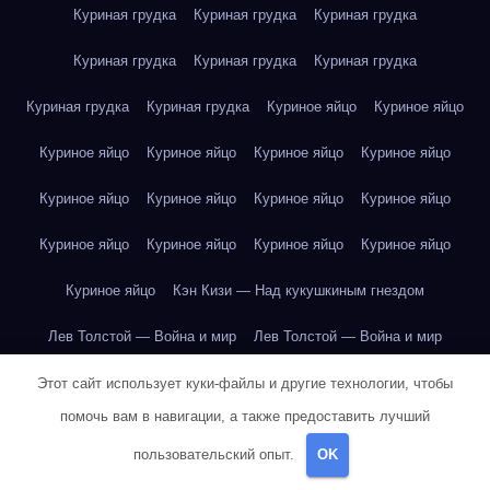
Куриная грудка
Куриная грудка
Куриная грудка
Куриная грудка
Куриная грудка
Куриная грудка
Куриная грудка
Куриная грудка
Куриное яйцо
Куриное яйцо
Куриное яйцо
Куриное яйцо
Куриное яйцо
Куриное яйцо
Куриное яйцо
Куриное яйцо
Куриное яйцо
Куриное яйцо
Куриное яйцо
Куриное яйцо
Куриное яйцо
Куриное яйцо
Куриное яйцо
Кэн Кизи — Над кукушкиным гнездом
Лев Толстой — Война и мир
Лев Толстой — Война и мир
Лев Толстой — Война и мир
Лев Толстой — Война и мир
Этот сайт использует куки-файлы и другие технологии, чтобы
помочь вам в навигации, а также предоставить лучший
Лев Толстой — Война и мир
Лев Толстой — Война и мир
пользовательский опыт.
OK
Лев Толстой — Война и мир
Лев Толстой — Война и мир