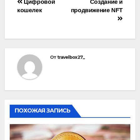
Навигация
Цифровой
Создание и
кошелек
продвижение NFT
по
записям
От
travelbox27_
ПОХОЖАЯ ЗАПИСЬ