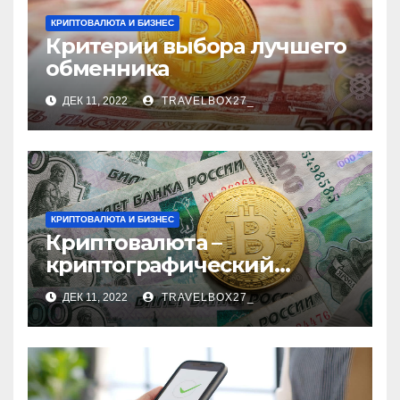
КРИПТОВАЛЮТА И БИЗНЕС
Критерии выбора лучшего
обменника
ДЕК 11, 2022
TRAVELBOX27_
КРИПТОВАЛЮТА И БИЗНЕС
Криптовалюта –
криптографический
бизнес
ДЕК 11, 2022
TRAVELBOX27_