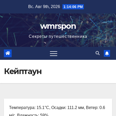
Перейти
Вс. Авг 9th, 2026
1:14:07 PM
к
содержимому
wmrspon
Секреты путешественника
Кейптаун
Температура: 15.1°C, Осадки: 111.2 мм, Ветер: 0.6
м/с, Влажность: 59%