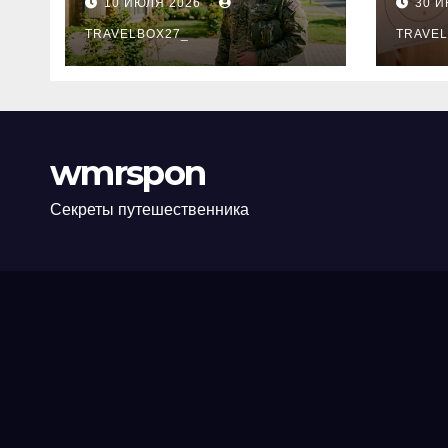
10 ИЮЛЯ 2026
30 
программе НИС и
нов
перечень
TRAVELBOX27_
пра
TRAVEL
аккредитованных
ком
банков
wmrspon
Секреты путешественника