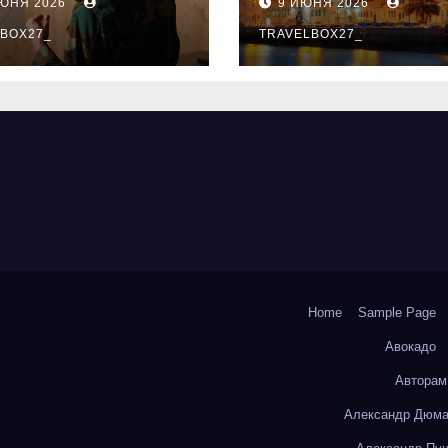
ИЮНЯ 2026
9 ИЮНЯ 2026
ый уровень
здника и
BOX27_
TRAVELBOX27_
андного духа
Home
Sample Page
Авокадо
Авторам
Александр Дюма