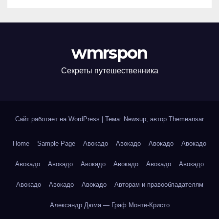
wmrspon
Секреты путешественника
Сайт работает на WordPress
|
Тема: Newsup, автор
Themeansar
Home
Sample Page
Авокадо
Авокадо
Авокадо
Авокадо
Авокадо
Авокадо
Авокадо
Авокадо
Авокадо
Авокадо
Авокадо
Авокадо
Авокадо
Авторам и правообладателям
Александр Дюма — Граф Монте-Кристо