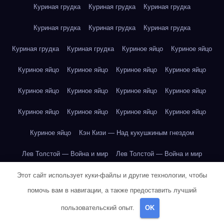
Куриная грудка
Куриная грудка
Куриная грудка
Куриная грудка
Куриная грудка
Куриная грудка
Куриная грудка
Куриная грудка
Куриное яйцо
Куриное яйцо
Куриное яйцо
Куриное яйцо
Куриное яйцо
Куриное яйцо
Куриное яйцо
Куриное яйцо
Куриное яйцо
Куриное яйцо
Куриное яйцо
Куриное яйцо
Куриное яйцо
Куриное яйцо
Куриное яйцо
Кэн Кизи — Над кукушкиным гнездом
Лев Толстой — Война и мир
Лев Толстой — Война и мир
Лев Толстой — Война и мир
Лев Толстой — Война и мир
Этот сайт использует куки-файлы и другие технологии, чтобы
помочь вам в навигации, а также предоставить лучший
Лев Толстой — Война и мир
Лев Толстой — Война и мир
пользовательский опыт.
OK
Лев Толстой — Война и мир
Лев Толстой — Война и мир