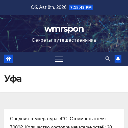
Перейти
Сб. Авг 8th, 2026
7:18:44 PM
к
содержимому
wmrspon
Секреты путешественника
Уфа
Средняя температура: 4°C, Стоимость отеля:
7000₽, Количество достопримечательностей: 20,