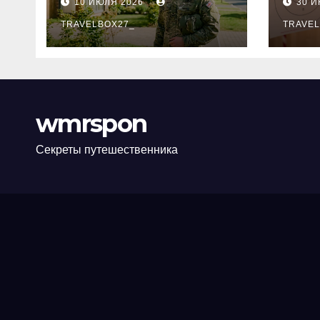
10 ИЮЛЯ 2026
30 
программе НИС и
нов
перечень
TRAVELBOX27_
пра
TRAVEL
аккредитованных
ком
банков
wmrspon
Секреты путешественника