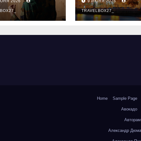
ИЮНЯ 2026
9 ИЮНЯ 2026
ый уровень
здника и
BOX27_
TRAVELBOX27_
андного духа
Home
Sample Page
Авокадо
Авторам
Александр Дюма