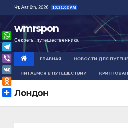
Перейти
Чт. Авг 6th, 2026
10:31:03 AM
к
содержимому
wmrspon
Секреты путешественника
W
h
T
ГЛАВНАЯ
НОВОСТИ ДЛЯ ПУТЕШ
a
e
V
t
ПИТАЕМСЯ В ПУТЕШЕСТВИИ
КРИПТОВАЛ
l
i
V
s
e
b
K
A
O
Лондон
g
e
p
d
r
О
r
p
n
a
т
o
m
п
k