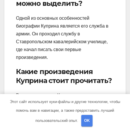
можно выделить?
Одной из основных особенностей
биографии Куприна является его служба в
армии. Он проходил службу в
Ставропольском кавалерийском училище,
где начал писать свои первые
произведения.
Какие произведения
Куприна стоит прочитать?
Все произведения Куприна заслуживают
Этот сайт использует куки-файлы и другие технологии, чтобы
внимания, но особенно рекомендуется
помочь вам в навигации, а также предоставить лучший
прочитать «Дулевый ворон», «Гранатовый
браслет» и «Гарантия». В этих
пользовательский опыт.
OK
произведениях писатель поднимает важные