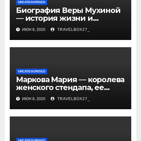
UNCATEGORISED
Биография Веры Мухиной
— история жизни и
карьеры успешной
ИЮН 8, 2020
TRAVELBOX27_
художницы, ее
достижения и творчество
UNCATEGORISED
Маркова Мария — королева
женского стендапа, ее
биография, самые
ИЮН 8, 2020
TRAVELBOX27_
смешные выступления,
ураган смеха и
непревзойденный талант!
UNCATEGORISED