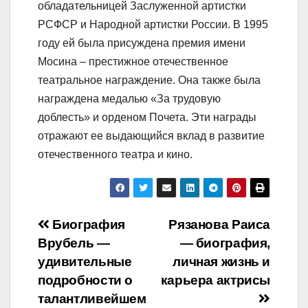
обладательницей Заслуженной артистки
РСФСР и Народной артистки России. В 1995
году ей была присуждена премия имени
Мосина – престижное отечественное
театральное награждение. Она также была
награждена медалью «За трудовую
доблесть» и орденом Почета. Эти награды
отражают ее выдающийся вклад в развитие
отечественного театра и кино.
Навигация
Биография
Рязанова Раиса
Врубель —
— биография,
по
удивительные
личная жизнь и
записям
подробности о
карьера актрисы
талантливейшем