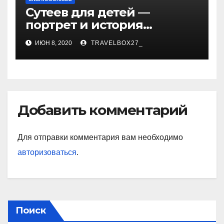
Сутеев для детей —
портрет и история
творчества известного и
ИЮН 8, 2020
TRAVELBOX27_
любимого художника
Добавить комментарий
Для отправки комментария вам необходимо
авторизоваться
.
Поиск