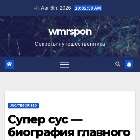
Перейти
Чт. Авг 6th, 2026
10:02:40 AM
к
содержимому
wmrspon
Секреты путешественника
UNCATEGORISED
Супер сус —
биография главного