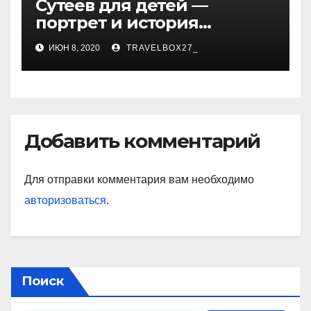
Сутеев для детей —
портрет и история
творчества известного и
ИЮН 8, 2020
TRAVELBOX27_
любимого художника
Добавить комментарий
Для отправки комментария вам необходимо
авторизоваться
.
Поиск