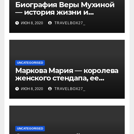
Биография Веры Мухиной
— история жизни и
карьеры успешной
ИЮН 8, 2020
TRAVELBOX27_
художницы, ее
достижения и творчество
UNCATEGORISED
Маркова Мария — королева
женского стендапа, ее
биография, самые
ИЮН 8, 2020
TRAVELBOX27_
смешные выступления,
ураган смеха и
непревзойденный талант!
UNCATEGORISED