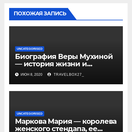
ПОХОЖАЯ ЗАПИСЬ
UNCATEGORISED
Биография Веры Мухиной
— история жизни и
карьеры успешной
ИЮН 8, 2020
TRAVELBOX27_
художницы, ее
достижения и творчество
UNCATEGORISED
Маркова Мария — королева
женского стендапа, ее