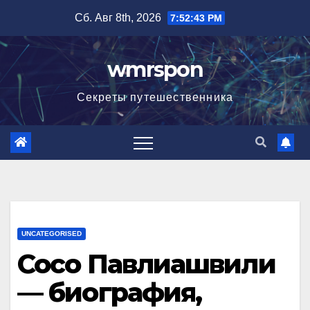
Перейти
Сб. Авг 8th, 2026
7:52:44 PM
к
содержимому
wmrspon
Секреты путешественника
UNCATEGORISED
Сосо Павлиашвили
— биография,