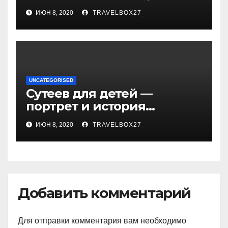
биография, самые
ИЮН 8, 2020
TRAVELBOX27_
смешные выступления,
ураган смеха и
непревзойденный талант!
UNCATEGORISED
Сутеев для детей —
портрет и история
творчества известного и
ИЮН 8, 2020
TRAVELBOX27_
любимого художника
Добавить комментарий
Для отправки комментария вам необходимо