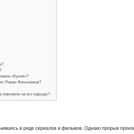
а?
?
риале «Кухня»?
тет Роман Фильченков?
а повлияли на его карьеру?
 снимаясь в ряде сериалов и фильмов. Однако прорыв прои