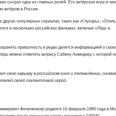
ман сыграл одну из главных ролей. Его актёрская игра и чув
м актёром в России.
в других популярных сериалах, таких как «Глухарь», «Отель
нялся в нескольких российских фильмах, включая «Лёд» и
охранять приватность и редко делится информацией о свои
ёрш можно отметить актрису Сабину Ахмедову, с которой о
т свою карьеру в российском кино и телевидении, снимая
ителей своей талантливой игрой.
имирович Филиченков) родился 16 февраля 1980 года в Мо
о, поэтому после окончания школы поступил в ГИТИС