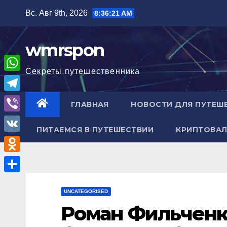
Перейти
Вс. Авг 9th, 2026
8:36:22 AM
к
содержимому
wmrspon
Секреты путешественника
W
h
T
ГЛАВНАЯ
НОВОСТИ ДЛЯ ПУТЕШ
a
e
V
t
ПИТАЕМСЯ В ПУТЕШЕСТВИИ
КРИПТОВАЛ
l
i
V
s
e
b
K
A
O
g
e
p
d
r
О
r
p
n
UNCATEGORISED
a
т
Роман Фильченк
o
m
п
k