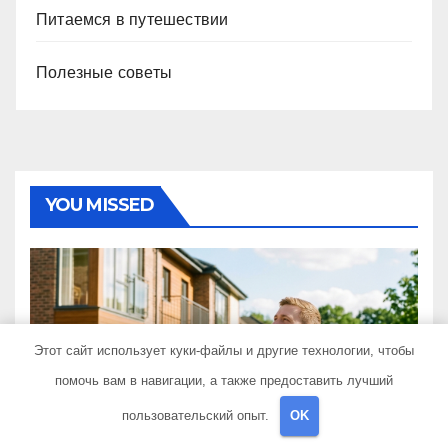
Питаемся в путешествии
Полезные советы
YOU MISSED
Условия участия в военной
Этот сайт использует куки-файлы и другие технологии, чтобы
ипотеке на новостройки по
помочь вам в навигации, а также предоставить лучший
программе НИС и перечень
10 ИЮЛЯ 2026
TRAVELBOX27_
пользовательский опыт.
OK
аккредитованных банков