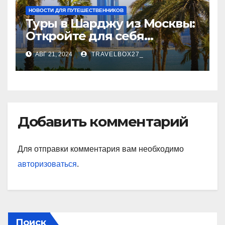
НОВОСТИ ДЛЯ ПУТЕШЕСТВЕННИКОВ
Туры в Шарджу из Москвы:
Откройте для себя
культурное сердце ОАЭ
АВГ 21, 2024
TRAVELBOX27_
Добавить комментарий
Для отправки комментария вам необходимо
авторизоваться
.
Поиск