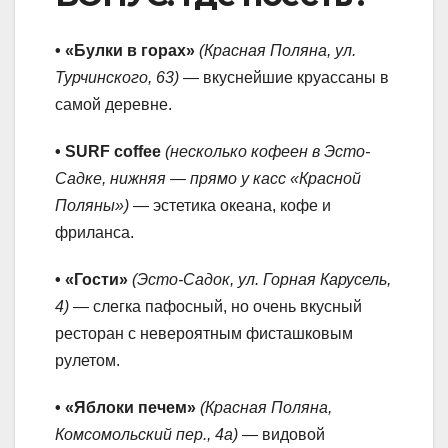
• «Булки в горах»
(Красная Поляна, ул.
Турчинского, 63)
— вкуснейшие круассаны в
самой деревне.
• SURF coffee
(несколько кофеен в Эсто-
Садке, нижняя — прямо у касс «Красной
Поляны»)
— эстетика океана, кофе и
фриланса.
• «Гости»
(Эсто-Садок, ул. Горная Карусель,
4)
— слегка пафосный, но очень вкусный
ресторан с невероятным фисташковым
рулетом.
• «Яблоки печем»
(Красная Поляна,
Комсомольский пер., 4а)
— видовой