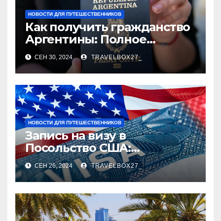
НОВОСТИ ДЛЯ ПУТЕШЕСТВЕННИКОВ
Как получить гражданство
Аргентины: Полное
руководство
СЕН 30, 2024
TRAVELBOX27_
НОВОСТИ ДЛЯ ПУТЕШЕСТВЕННИКОВ
Запись на визу в
Посольство США:
Пошаговое руководство
СЕН 26, 2024
TRAVELBOX27_